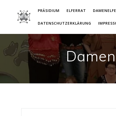
Zum
Inhalt
PRÄSIDIUM
ELFERRAT
DAMENELF
springen
DATENSCHUTZERKLÄRUNG
IMPRES
Damene