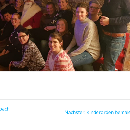
sbach
Nächster
Nächster:
Kinderorden bemal
Beitrag: